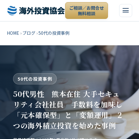
ご相談／お問合せ
無料相談
HOME
›
ブログ
›
50代の投資事例
50代の投資事例
50代男性 熊本在住 大手セキュ
リティ会社社員 手数料を加味し
「元本確保型」と「変額運用」２
つの海外積立投資を始めた事例