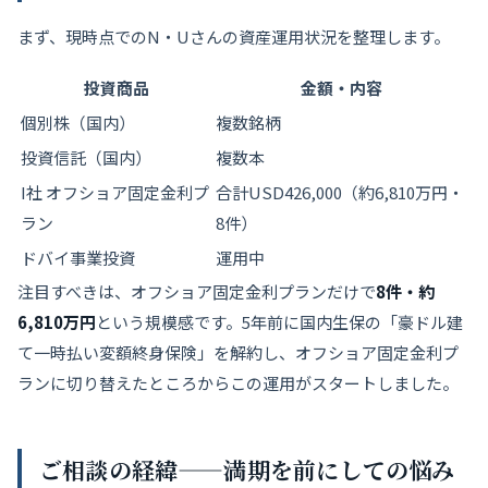
まず、現時点でのN・Uさんの資産運用状況を整理します。
投資商品
金額・内容
個別株（国内）
複数銘柄
投資信託（国内）
複数本
I社 オフショア固定金利プ
合計USD426,000（約6,810万円・
ラン
8件）
ドバイ事業投資
運用中
注目すべきは、オフショア固定金利プランだけで
8件・約
6,810万円
という規模感です。5年前に国内生保の「豪ドル建
て一時払い変額終身保険」を解約し、オフショア固定金利プ
ランに切り替えたところからこの運用がスタートしました。
ご相談の経緯——満期を前にしての悩み