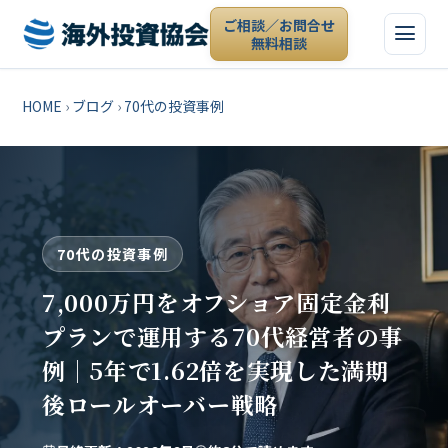
ご相談／お問合せ
無料相談
HOME
›
ブログ
›
70代の投資事例
70代の投資事例
7,000万円をオフショア固定金利
プランで運用する70代経営者の事
例｜5年で1.62倍を実現した満期
後ロールオーバー戦略