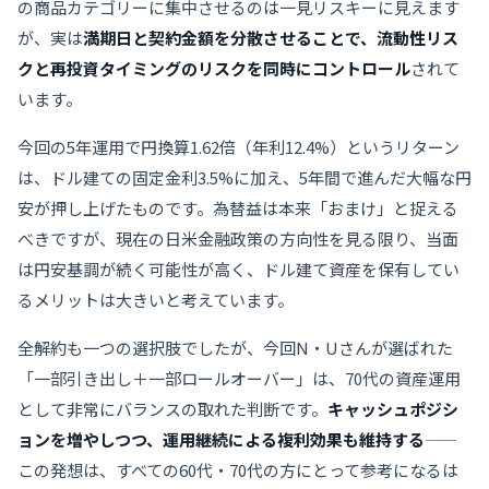
の商品カテゴリーに集中させるのは一見リスキーに見えます
が、実は
満期日と契約金額を分散させることで、流動性リス
クと再投資タイミングのリスクを同時にコントロール
されて
います。
今回の5年運用で円換算1.62倍（年利12.4%）というリターン
は、ドル建ての固定金利3.5%に加え、5年間で進んだ大幅な円
安が押し上げたものです。為替益は本来「おまけ」と捉える
べきですが、現在の日米金融政策の方向性を見る限り、当面
は円安基調が続く可能性が高く、ドル建て資産を保有してい
るメリットは大きいと考えています。
全解約も一つの選択肢でしたが、今回N・Uさんが選ばれた
「一部引き出し＋一部ロールオーバー」は、70代の資産運用
として非常にバランスの取れた判断です。
キャッシュポジシ
ョンを増やしつつ、運用継続による複利効果も維持する
——
この発想は、すべての60代・70代の方にとって参考になるは