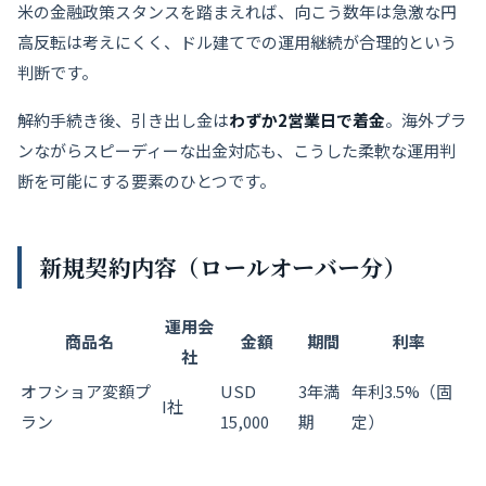
米の金融政策スタンスを踏まえれば、向こう数年は急激な円
高反転は考えにくく、ドル建てでの運用継続が合理的という
判断です。
解約手続き後、引き出し金は
わずか2営業日で着金
。海外プラ
ンながらスピーディーな出金対応も、こうした柔軟な運用判
断を可能にする要素のひとつです。
新規契約内容（ロールオーバー分）
運用会
商品名
金額
期間
利率
社
オフショア変額プ
USD
3年満
年利3.5%（固
I社
ラン
15,000
期
定）