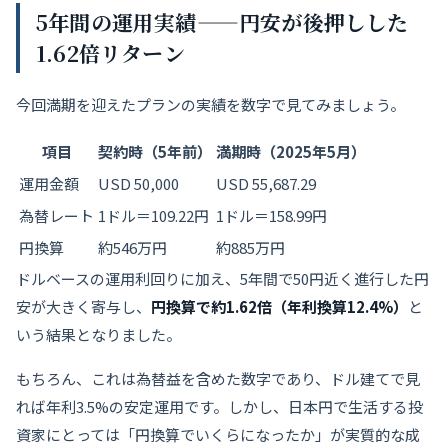
5年間の運用実績——円安が後押しした
1.62倍リターン
今回満期を迎えたプランの実績を数字で見てみましょう。
項目
契約時（5年前）
満期時（2025年5月）
運用金額
USD 50,000
USD 55,687.29
為替レート
1ドル＝109.22円
1ドル＝158.99円
円換算
約546万円
約885万円
ドルベースの運用利回りに加え、5年間で50円近く進行した円
安が大きく寄与し、
円換算で約1.62倍（年利換算12.4%）
と
いう結果となりました。
もちろん、これは為替益を含めた数字であり、ドル建てで見
れば年利3.5%の安定運用です。しかし、日本円で生活する投
資家にとっては「円換算でいくらになったか」が実質的な成