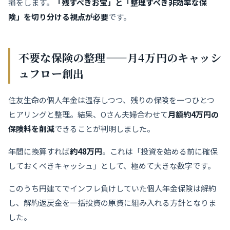
損をします。
「残すべきお宝」と「整理すべき非効率な保
険」を切り分ける視点が必要
です。
不要な保険の整理——月4万円のキャッシ
ュフロー創出
住友生命の個人年金は温存しつつ、残りの保険を一つひとつ
ヒアリングと整理。結果、Oさん夫婦合わせて
月額約4万円の
保険料を削減
できることが判明しました。
年間に換算すれば
約48万円
。これは「投資を始める前に確保
しておくべきキャッシュ」として、極めて大きな数字です。
このうち円建てでインフレ負けしていた個人年金保険は解約
し、解約返戻金を一括投資の原資に組み入れる方針となりま
した。