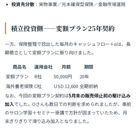
投資先分散
：実物事業／元本確保型保険／金融市場運用
積立投資側——変額プラン25年契約
一方、保険整理で捻出した毎月のキャッシュフロー＋αは、長
期積立として変額プランに振り向けました。
商品名
運用会社
月額
期間
変額プラン
R社
50,000円
20年
海外養老保険
C社
USD 12,600
全期前納
なお、今回の変額プラン契約は
5月末の販売停止前の駆け込み
加入
でした。Oさんも数日での判断を求められましたが、事前
のサロン学習＋セミナー受講で方針が固まっていたため、月
末ぎりぎりで滑り込み加入となりました。