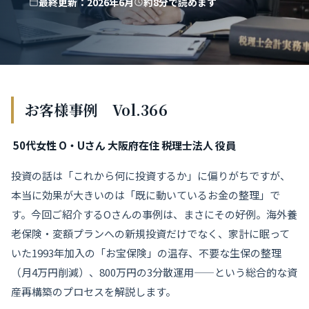
最終更新：2026年6月
約8分で読めます
お客様事例 Vol.366
50代女性 O・Uさん 大阪府在住 税理士法人 役員
投資の話は「これから何に投資するか」に偏りがちですが、
本当に効果が大きいのは「既に動いているお金の整理」で
す。今回ご紹介するOさんの事例は、まさにその好例。海外養
老保険・変額プランへの新規投資だけでなく、家計に眠って
いた1993年加入の「お宝保険」の温存、不要な生保の整理
（月4万円削減）、800万円の3分散運用——という総合的な資
産再構築のプロセスを解説します。