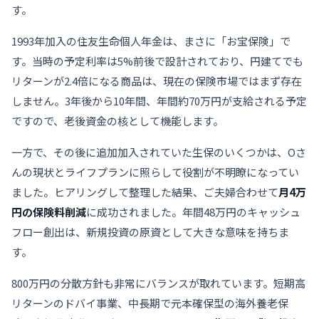
す。
1993年加入の住友生命個人年金は、まさに「お宝保険」で
す。当時の予定利率は5%前後で設計されており、円建てでも
リターンが2.4倍になる商品は、現在の保険市場ではまず存在
しません。3年後から10年間、年間約70万円が支給される予定
ですので、老後資金の核として機能します。
一方で、その後に追加加入されていた生保のいくつかは、Oさ
んの現状とライフプランに照らして役割が不明瞭になってい
ました。ヒアリングして整理した結果、ご夫婦合わせて
月4万
円の保険料削減
に成功されました。年間48万円のキャッシュ
フロー創出は、新規投資の原資として大きな意味を持ちま
す。
800万円の分散方針も非常にバランスが取れています。短期高
リターンのドバイ事業、中長期で元本確保型の海外養老保