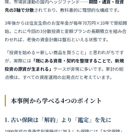
険、市場非連動の国内ヘッジファンド——
期間・通貨・投資
先の3軸で分散
されており、教科書的に理想的な構成です。
3年後からは住友生命のお宝年金が毎年70万円×10年で受給開
始。これに今回の3分散投資と変額プランの長期積立を組み合
わせれば、老後の資金計画は盤石といえる状態です。
「投資を始める＝新しい商品を買うこと」と思われがちです
が、実際には
「既にある資産・契約を整理することで、新規
投資の原資が生まれる」
ケースが非常に多いです。家計の総
点検は、すべての資産運用の出発点だと考えています。
本事例から学べる4つのポイント
1. 古い保険は「解約」より「鑑定」を先に
1990年代の高予定利率時代に加入した保険には「お宝保険」