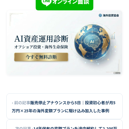
‹ 前の記事
販売停止アナウンスから5日｜投資初心者が月5
万円×25年の海外変額プランに駆け込み加入した事例
次の記事 ›
14年保有の変額プランを途中解約して2,200万