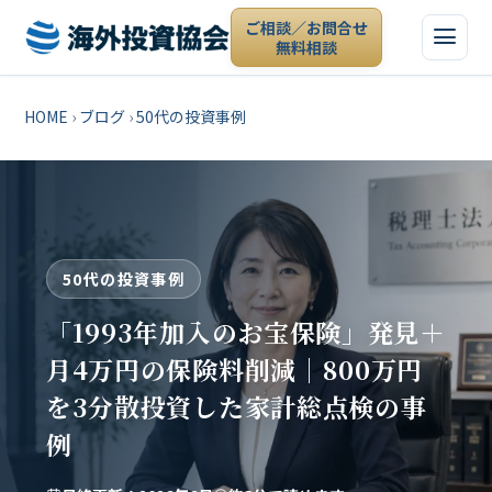
ご相談／お問合せ
無料相談
HOME
›
ブログ
›
50代の投資事例
50代の投資事例
「1993年加入のお宝保険」発見＋
月4万円の保険料削減｜800万円
を3分散投資した家計総点検の事
例