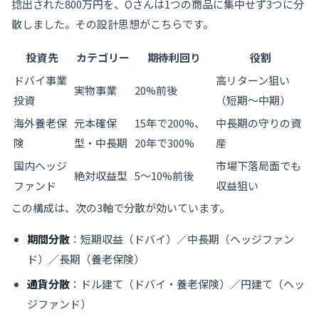
捻出された800万円を、Oさんは1つの商品に集中せず3つに分
散しました。その設計思想がこちらです。
投資先
カテゴリー
期待利回り
役割
ドバイ事業
高リターン狙い
実物事業
20%前後
投資
（短期〜中期）
海外養老保
元本確保
15年で200%、
中長期の守りの資
険
型・中長期
20年で300%
産
国内ヘッジ
市場下落局面でも
絶対収益型
5〜10%前後
ファンド
収益狙い
この構成は、次の3軸で分散が効いています。
期間分散
：短期収益（ドバイ）／中長期（ヘッジファン
ド）／長期（養老保険）
通貨分散
：ドル建て（ドバイ・養老保険）／円建て（ヘッ
ジファンド）