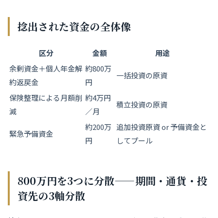
捻出された資金の全体像
区分
金額
用途
余剰資金＋個人年金解
約800万
一括投資の原資
約返戻金
円
保険整理による月額削
約4万円
積立投資の原資
減
／月
約200万
追加投資原資 or 予備資金と
緊急予備資金
円
してプール
800万円を3つに分散——期間・通貨・投
資先の3軸分散