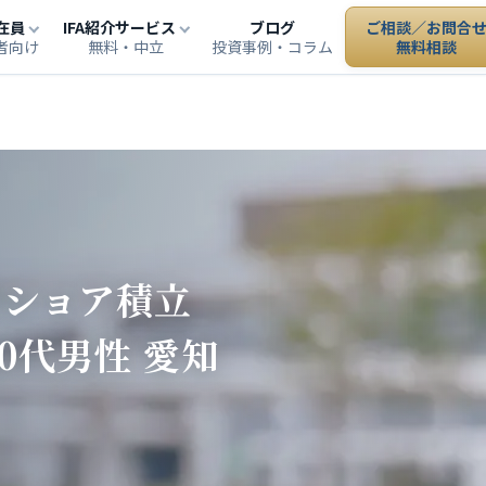
在員
IFA紹介サービス
ブログ
ご相談／お問合
者向け
無料・中立
投資事例・コラム
無料相談
フショア積立
0代男性 愛知