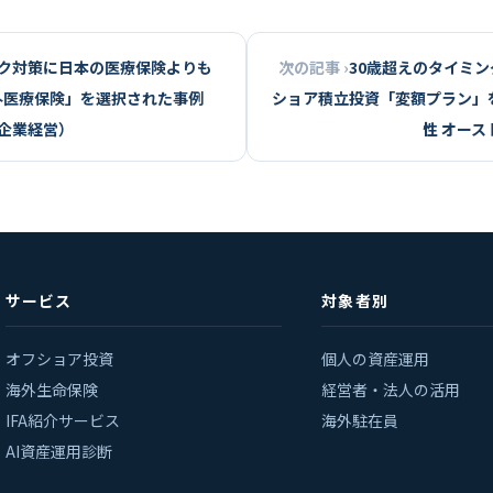
ク対策に日本の医療保険よりも
次の記事 ›
30歳超えのタイミ
外医療保険」を選択された事例
ショア積立投資「変額プラン」
系企業経営）
性 オース
サービス
対象者別
オフショア投資
個人の資産運用
海外生命保険
経営者・法人の活用
IFA紹介サービス
海外駐在員
AI資産運用診断