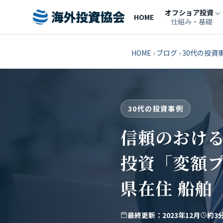
オフショア投資
HOME
仕組み・基礎
HOME
›
ブログ
›
30代の投資
30代の投資事例
信頼のおける
投資「変額プ
県在住 船舶
最終更新：2023年12月
約3