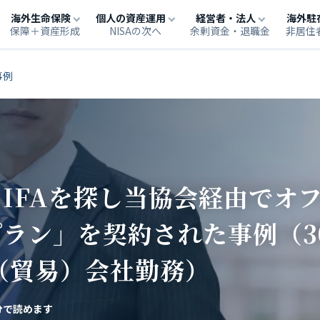
海外生命保険
個人の資産運用
経営者・法人
海外駐
保障＋資産形成
NISAの次へ
余剰資金・退職金
非居住
事例
IFAを探し当協会経由でオ
ラン」を契約された事例（3
（貿易）会社勤務）
分で読めます