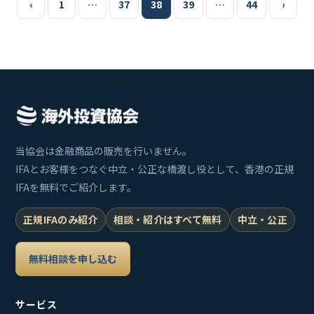
投
‹
1
…
37
38
39
…
44
›
稿
の
ペ
ー
当協会は金融商品の販売を行いません。
ジ
IFAとお客様をつなぐ中立・公正な橋渡し役として、香港の正規
送
IFAを無料でご紹介します。
り
正規IFAのみ紹介
相談・紹介はすべて無料
中立・公正
無料相談を申し込む
サービス