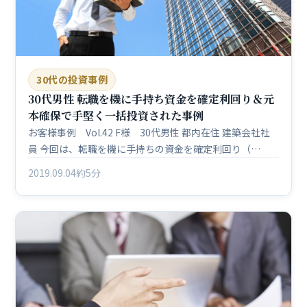
30代の投資事例
30代男性 転職を機に手持ち資金を確定利回り＆元
本確保で手堅く一括投資された事例
お客様事例 Vol.42 F様 30代男性 都内在住 建築会社社
員 今回は、転職を機に手持ちの資金を確定利回り（…
2019.09.04
約5分