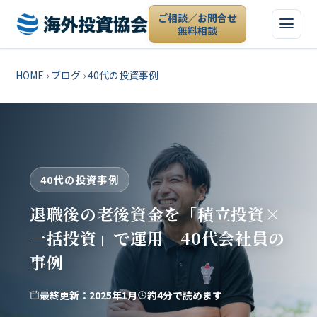
ご相談／お問合せ
無料相談
HOME
›
ブログ
›
40代の投資事例
40代の投資事例
退職後の老後資金を「積立投資×
一括投資」で運用 40代会社員の
事例
最終更新：2025年1月
約4分で読めます