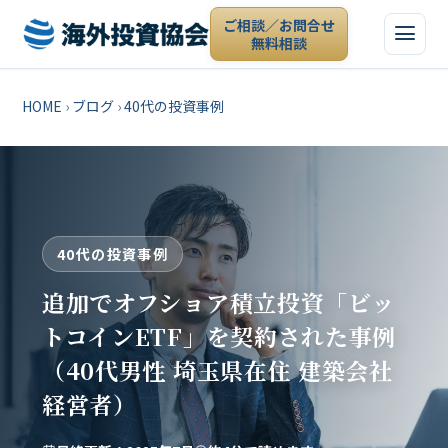
ご相談／お問合せ
無料相談
HOME
›
ブログ
›
40代の投資事例
40代の投資事例
追加でオフショア積立投資「ビッ
トコインETF」を契約された事例
（40代男性 埼玉県在住 建築会社
経営者）