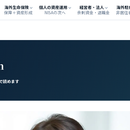
海外生命保険
個人の資産運用
経営者・法人
海外駐
保障＋資産形成
NISAの次へ
余剰資金・退職金
非居住
m
で読めます