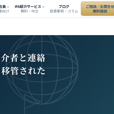
在員
IFA紹介サービス
ブログ
ご相談／お問合
者向け
無料・中立
投資事例・コラム
無料相談
紹介者と連絡
を移管された