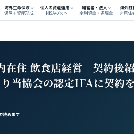
海外生命保険
個人の資産運用
経営者・法人
海外駐
保障＋資産形成
NISAの次へ
余剰資金・退職金
非居住
都内在住 飲食店経営 契約後
り当協会の認定IFAに契約
で読めます