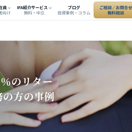
在員
IFA紹介サービス
ブログ
ご相談／お問合
者向け
無料・中立
投資事例・コラム
無料相談
5％のリター
務の方の事例