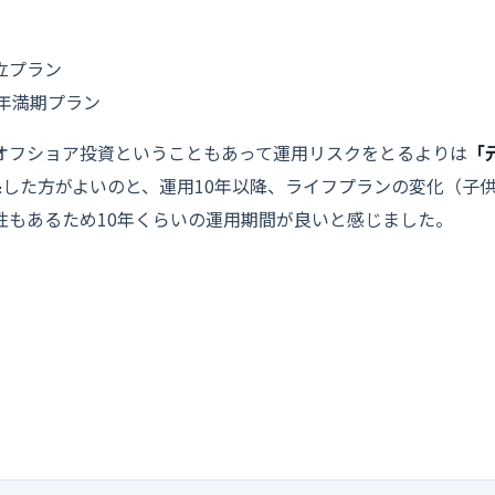
立プラン
0年満期プラン
オフショア投資ということもあって運用リスクをとるよりは
「
保
した方がよいのと、運用10年以降、ライフプランの変化（子
性もあるため10年くらいの運用期間が良いと感じました。
IFA紹介サービスのご紹介
IFAから正規ライセンスを持ち実績のある優良なIFAを無料でご
るサービスに特化しておりますが、
金融商品の勧誘・販売・仲介
めご了承ください。