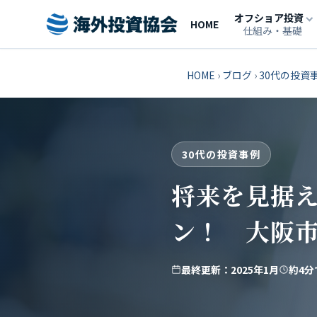
オフショア投資
HOME
仕組み・基礎
HOME
›
ブログ
›
30代の投資
30代の投資事例
将来を見据え
ン！ 大阪
最終更新：2025年1月
約4分