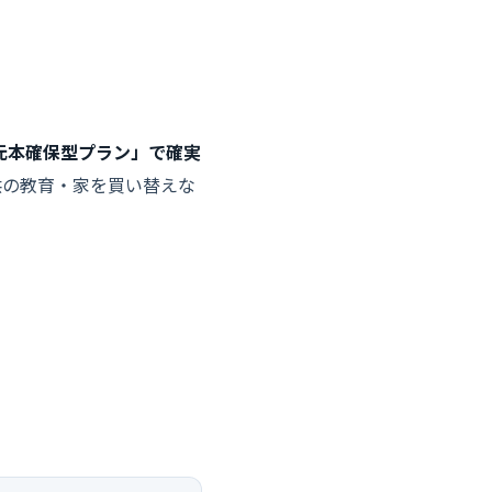
元本確保型プラン」で確実
供の教育・家を買い替えな
紹介しております。
等は行っておりません。予