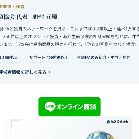
の監修・運営
資協会 代表 野村 元輝
規IFAと独自のネットワークを持ち、これまで400世帯以上・延べ1,50
。350件以上のオフショア投資・海外生命保険の相談実績をもとに、中
います。当協会は金融商品の販売を行わず、IFAとお客様をつなぐ橋渡
 350件以上
サポート 400世帯以上
正規IFAのみ紹介・中立／無料
運営者情報を詳しく見る