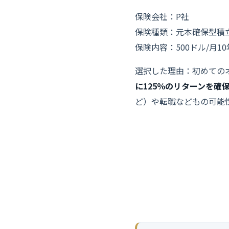
保険会社：P社
保険種類：元本確保型積
保険内容：500ドル/月1
選択した理由：初めての
に125％のリターンを確
ど）や転職などもの可能
世界中に数百ある
当社は、
IFAを紹介す