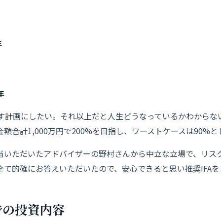
：
年
年
出す計画にしたい。それ以上だと人生どうなっているかわからな
額合計1,000万円で200%を目指し、ワーストケースは90%
当いただいたアドバイザーの野村さんから中立な立場で、リスク
全て的確にお答えいただいたので、安心できると思い推奨IFA
での投資内容