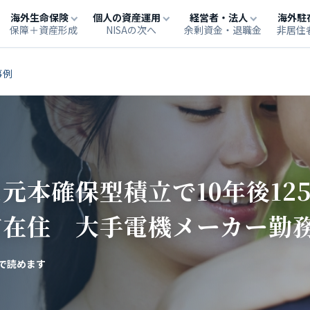
海外生命保険
個人の資産運用
経営者・法人
海外駐
保障＋資産形成
NISAの次へ
余剰資金・退職金
非居住
事例
元本確保型積立で10年後12
市在住 大手電機メーカー勤
で読めます