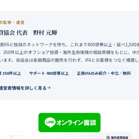
の監修・運営
資協会 代表 野村 元輝
規IFAと独自のネットワークを持ち、これまで400世帯以上・延べ1,50
。350件以上のオフショア投資・海外生命保険の相談実績をもとに、中
います。当協会は金融商品の販売を行わず、IFAとお客様をつなぐ橋渡
 350件以上
サポート 400世帯以上
正規IFAのみ紹介・中立／無料
運営者情報を詳しく見る