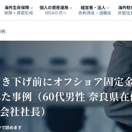
海外生命保険
個人の資産運用
経営者・法人
海外駐
保障＋資産形成
NISAの次へ
余剰資金・退職金
非居住
事例
引き下げ前にオフショア固定
た事例（60代男性 奈良県在
グ会社社長）
分で読めます