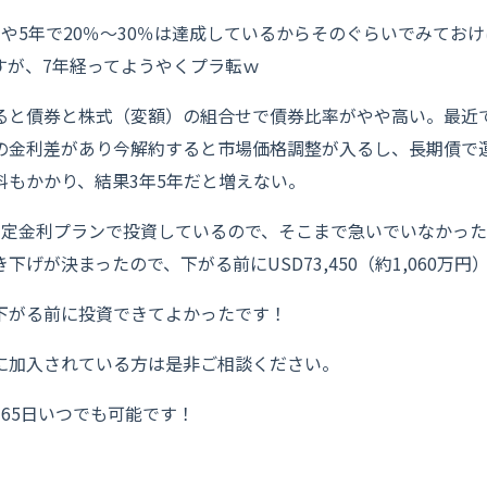
や5年で20％〜30％は達成しているからそのぐらいでみてお
すが、7年経ってようやくプラ転ｗ
ると債券と株式（変額）の組合せで債券比率がやや高い。最近
の金利差があり今解約すると市場価格調整が入るし、長期債で
料もかかり、結果3年5年だと増えない。
固定金利プランで投資しているので、そこまで急いでいなかっ
げが決まったので、下がる前にUSD73,450（約1,060万
下がる前に投資できてよかったです！
に加入されている方は是非ご相談ください。
65日いつでも可能です！