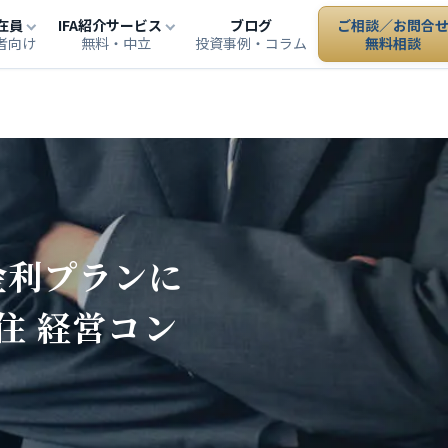
在員
IFA紹介サービス
ブログ
ご相談／お問合
者向け
無料・中立
投資事例・コラム
無料相談
金利プランに
住 経営コン