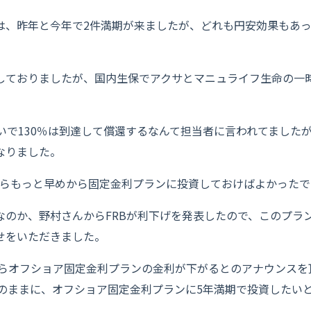
、昨年と今年で2件満期が来ましたが、どれも円安効果もあって
！
しておりましたが、国内生保でアクサとマニュライフ生命の一時
いで130％は到達して償還するなんて担当者に言われてました
なりました。
ならもっと早めから固定金利プランに投資しておけばよかったで
なのか、野村さんからFRBが利下げを発表したので、このプラ
せをいただきました。
日からオフショア固定金利プランの金利が下がるとのアナウンス
0をそのままに、オフショア固定金利プランに5年満期で投資したいと
。