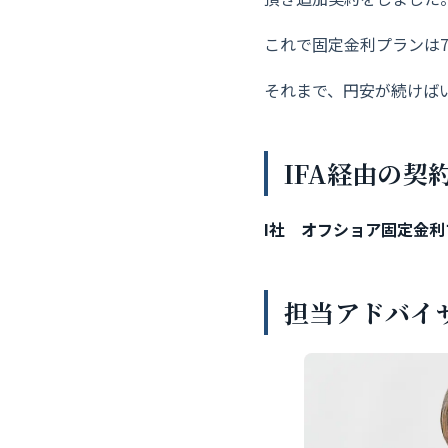
これで固定金利プランは7
それまで、円安が続けば
IFA経由の契
I社 オフショア固定金利プラ
担当アドバイ