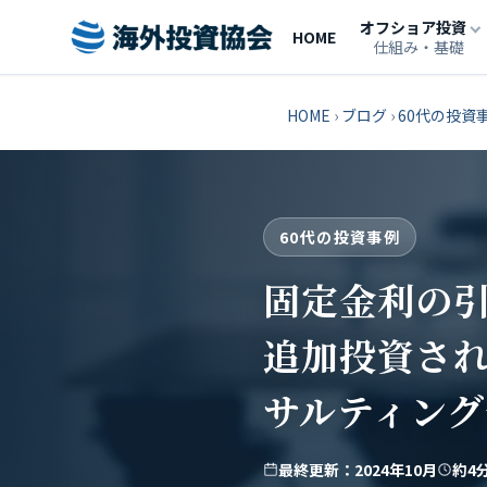
オフショア投資
HOME
仕組み・基礎
HOME
›
ブログ
›
60代の投資
60代の投資事例
固定金利の
追加投資され
サルティン
最終更新：2024年10月
約4