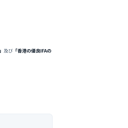
」
及び
「香港の優良
IFAの
。