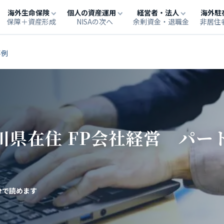
海外生命保険
個人の資産運用
経営者・法人
海外駐
保障＋資産形成
NISAの次へ
余剰資金・退職金
非居住
事例
石川県在住 FP会社経営 パ
分で読めます