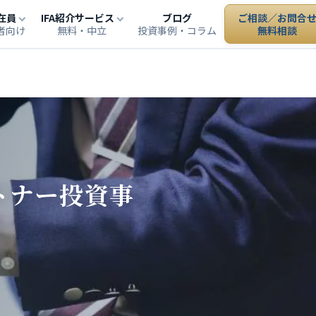
在員
IFA紹介サービス
ブログ
ご相談／お問合
者向け
無料・中立
投資事例・コラム
無料相談
ートナー投資事