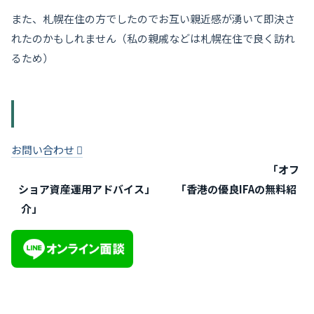
また、札幌在住の方でしたのでお互い親近感が湧いて即決さ
れたのかもしれません（私の親戚などは札幌在住で良く訪れ
るため）
オフショア投資のご相談
お問い合わせ
当協会ではオフショア投資・海外生命保険を活用した
「オフ
ショア資産運用アドバイス」
及び
「香港の優良
IFAの無料紹
介」
を行っております。お気軽にお問い合わせください。
LINE オンライン面談でもご相談頂けます