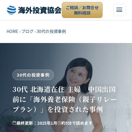
ご相談／お問合せ
無料相談
HOME
›
ブログ
›
30代の投資事例
30代の投資事例
30代 北海道在住 主婦 中国出国
前に「海外養老保険（親子リレー
プラン）」を投資された事例
最終更新：2025年1月
約5分で読めます