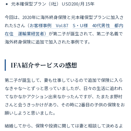
元本確保型プラン（I社） USD200/月 15年
今回は、2020年に海外終身保険と元本確保型プランに加入さ
れたSさん（
お客様事例 Vol.87
S・U様 40代男性 都内
在住 運輸業経営者）
が第二子が誕生されて、第二子名義で
海外終身保険に追加で加入された事例です。
IFA紹介サービス
の感
想
第二子が誕生して、妻も仕事しているので追加で保険に入ら
なきゃな〜とずっと思っていましたが、日々の生活に追われ
てなかなかアクション出来なかったんですが、たまたま野村
さんと会うきっかけがあり、その時に2番目の子供の保険をお
願いしようと思いました。
結婚してから、保険や投資に関しては妻と相談して決めるよ