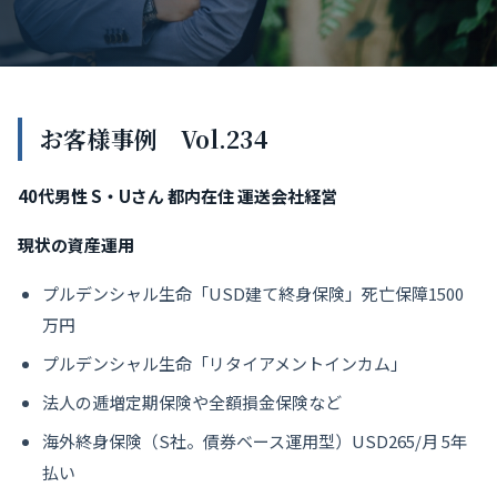
お客様事例 Vol.234
40代男性 S・Uさん 都内在住 運送会社経営
現状の資産運用
プルデンシャル生命「USD建て終身保険」死亡保障1500
万円
プルデンシャル生命「リタイアメントインカム」
法人の逓増定期保険や全額損金保険など
海外終身保険（S社。債券ベース運用型）USD265/月 5年
払い