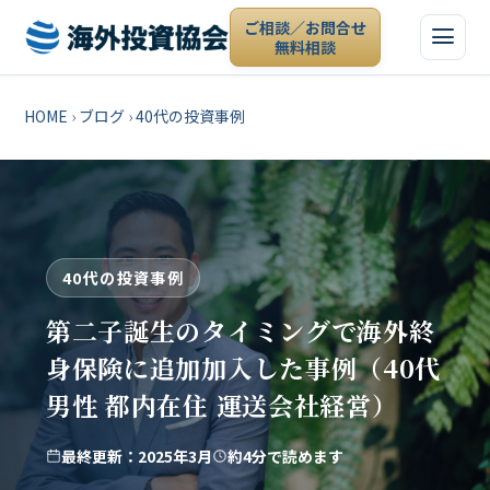
ご相談／お問合せ
無料相談
HOME
›
ブログ
›
40代の投資事例
40代の投資事例
第二子誕生のタイミングで海外終
身保険に追加加入した事例（40代
男性 都内在住 運送会社経営）
最終更新：2025年3月
約4分で読めます