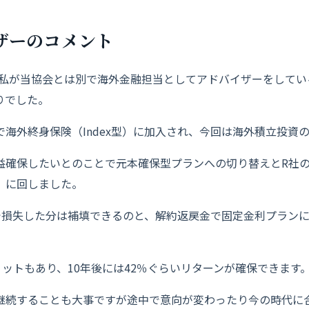
ザーのコメント
、私が当協会とは別で海外金融担当としてアドバイザーをしてい
りでした。
海外終身保険（Index型）に加入され、今回は海外積立投資
益確保したいとのことで元本確保型プランへの切り替えとR社
）に回しました。
で損失した分は補填できるのと、解約返戻金で固定金利プラン
リットもあり、10年後には42％ぐらいリターンが確保できます
継続することも大事ですが途中で意向が変わったり今の時代に