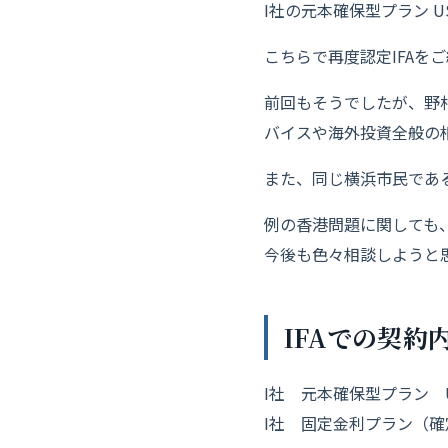
I社の元本確保型プラン U
こちらで再度認定IFAを
前回もそうでしたが、野
バイスや海外投資全般の
また、同じ横浜市民であ
例の香港問題に関しても
今後も色々相談しようと
IFAでの契約
I社 元本確保型プラン U
I社 固定金利プラン（確定