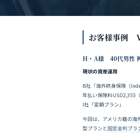
お客様事例 Vo
H・A様 40代男性
現状の資産運用
B社「海外終身保険（Index
年払い保険料USD2,355（
I社「変額プラン」
今回は、アメリカ籍の
海
型プランと
固定金利プラン