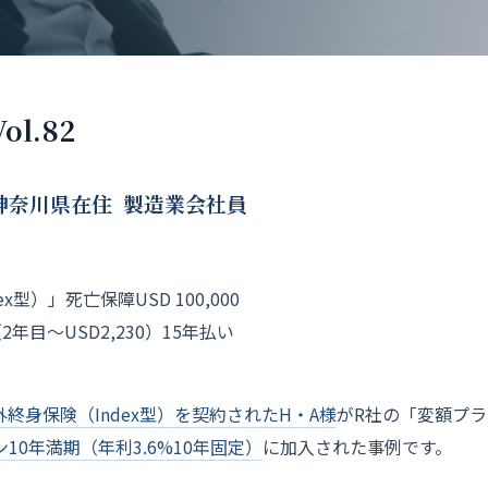
l.82
 神奈川県在住 製造業会社員
型）」死亡保障USD 100,000
2年目〜USD2,230）15年払い
外終身保険（Index型）を契約されたH・A様
がR社の「変額プ
10年満期（年利3.6%10年固定）
に加入された事例です。