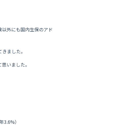
険以外にも国内生保のアド
てきました。
て思いました。
年3.6%）