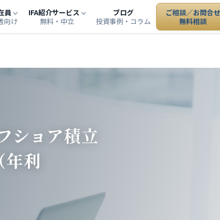
在員
IFA紹介サービス
ブログ
ご相談／お問合
者向け
無料・中立
投資事例・コラム
無料相談
オフショア積立
（年利