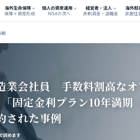
海外生命保険
個人の資産運用
経営者・法人
海外駐
保障＋資産形成
NISAの次へ
余剰資金・退職金
非居住
事例
製造業会社員 手数料割高な
「固定金利プラン10年満期
契約された事例
で読めます