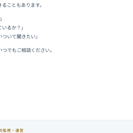
きることもあります。
も
ているか？」
いついて聞きたい」
いつでもご相談ください。
IFA紹介サービスのご紹介
IFAから正規ライセンスを持ち実績のある優良なIFAを無料でご
るサービスに特化しておりますが、
金融商品の勧誘・販売・仲介
めご了承ください。
の監修・運営