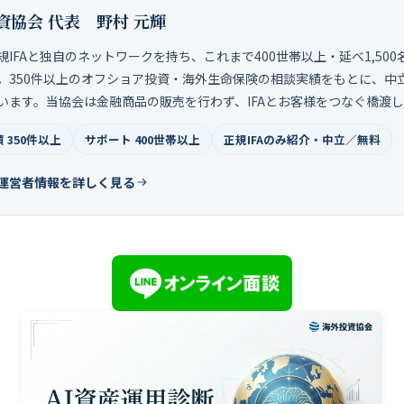
資協会 代表 野村 元輝
規IFAと独自のネットワークを持ち、これまで400世帯以上・延べ1,50
。350件以上のオフショア投資・海外生命保険の相談実績をもとに、中
います。当協会は金融商品の販売を行わず、IFAとお客様をつなぐ橋渡
 350件以上
サポート 400世帯以上
正規IFAのみ紹介・中立／無料
運営者情報を詳しく見る