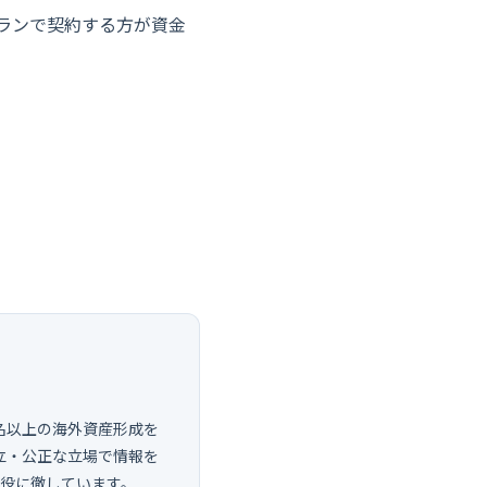
プランで契約する方が資金
紹介しております。
等は行っておりません。予
0名以上の海外資産形成を
立・公正な立場で情報を
し役に徹しています。