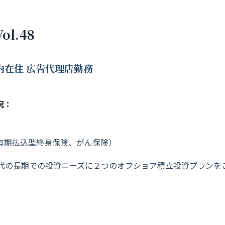
l.48
都内在住 広告代理店勤務
況：
有期払込型終身保険、がん保険）
0代の長期での投資ニーズに２つのオフショア積立
投資プランを