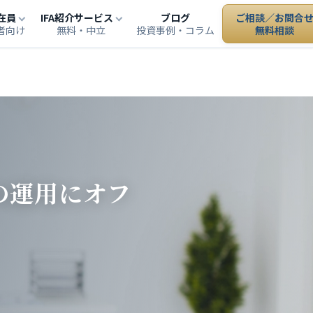
在員
IFA紹介サービス
ブログ
ご相談／お問合
者向け
無料・中立
投資事例・コラム
無料相談
の運用にオフ