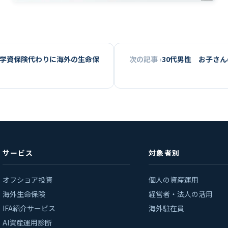
 学資保険代わりに海外の生命保
次の記事 ›
30代男性 お子さ
サービス
対象者別
オフショア投資
個人の資産運用
海外生命保険
経営者・法人の活用
IFA紹介サービス
海外駐在員
AI資産運用診断