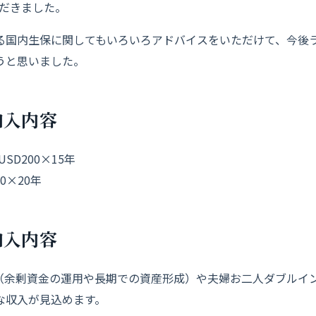
ただきました。
る国内生保に関してもいろいろアドバイスをいた
だけて、
今後
うと思いま
した。
加入内容
SD200×15年
0×20年
加入内容
ズ（余剰資金の運用や長期での資産形成）
や夫婦お二人ダブルイ
な収入が見込めます。