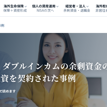
海外生命保険
個人の資産運用
経営者・法人
海外駐
保障＋資産形成
NISAの次へ
余剰資金・退職金
非居住
事例
 ダブルインカムの余剰資金
投資を契約された事例
で読めます