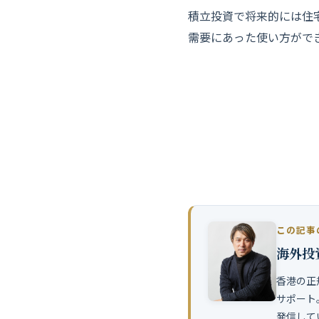
積立投資で将来的には住
需要にあった使い
方がで
世界中に数百ある
当社は、
IFAを紹介す
この記事
海外投
香港の正
サポート
発信して