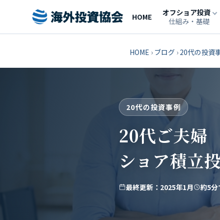
オフショア投資
HOME
仕組み・基礎
HOME
›
ブログ
›
20代の投資
20代の投資事例
20代ご夫婦
ショア積立
最終更新：2025年1月
約5分