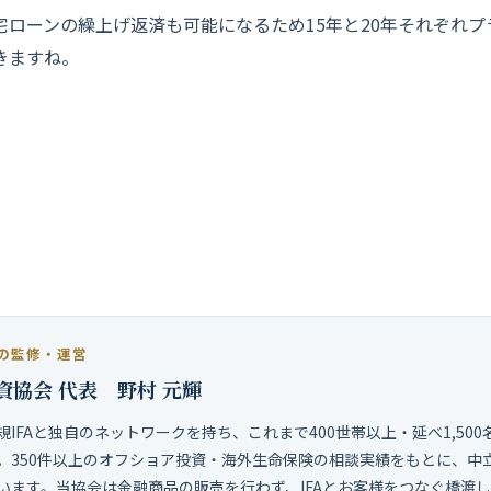
宅ローンの繰上げ返済も可能になるため1
5年と20年それぞれ
きますね。
IFA紹介サービスのご紹介
IFAから正規ライセンスを持ち実績のある優良なIFAを無料でご
るサービスに特化しておりますが、
金融商品の勧誘・販売・仲介
めご了承ください。
の監修・運営
資協会 代表 野村 元輝
規IFAと独自のネットワークを持ち、これまで400世帯以上・延べ1,50
。350件以上のオフショア投資・海外生命保険の相談実績をもとに、中
います。当協会は金融商品の販売を行わず、IFAとお客様をつなぐ橋渡