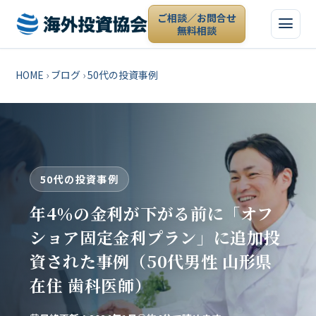
ご相談／お問合せ
無料相談
HOME
›
ブログ
›
50代の投資事例
50代の投資事例
年4％の金利が下がる前に「オフ
ショア固定金利プラン」に追加投
資された事例（50代男性 山形県
在住 歯科医師）