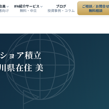
在員
IFA紹介サービス
ブログ
ご相談／お問合
者向け
無料・中立
投資事例・コラム
無料相談
フショア積立
川県在住 美