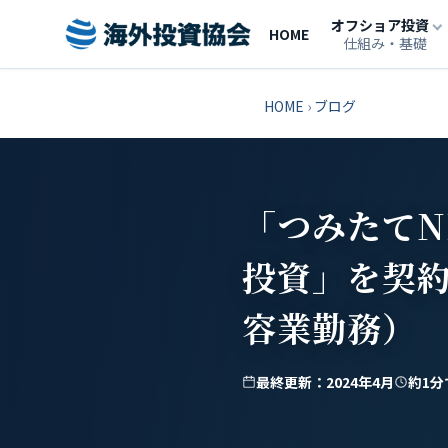
オフショア投資
HOME
仕組み・基礎
HOME
›
ブログ
「つみたてN
投資」を契約
容業勤務）
最終更新：2024年4月
約1分