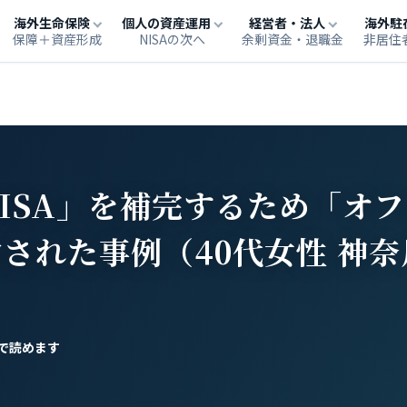
海外生命保険
個人の資産運用
経営者・法人
海外駐
保障＋資産形成
NISAの次へ
余剰資金・退職金
非居住
ISA」を補完するため「オ
された事例（40代女性 神奈
で読めます