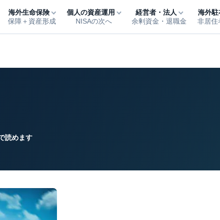
海外生命保険
個人の資産運用
経営者・法人
海外駐
保障＋資産形成
NISAの次へ
余剰資金・退職金
非居住
で読めます