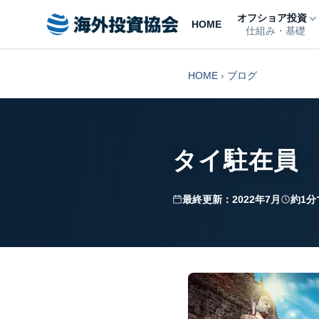
オフショア投資
HOME
仕組み・基礎
HOME
›
ブログ
タイ駐在員
最終更新：2022年7月
約1分